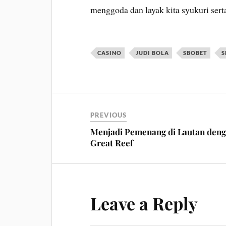
menggoda dan layak kita syukuri sert
CASINO
JUDI BOLA
SBOBET
S
PREVIOUS
Menjadi Pemenang di Lautan den
Great Reef
Leave a Reply