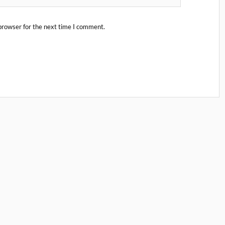
browser for the next time I comment.