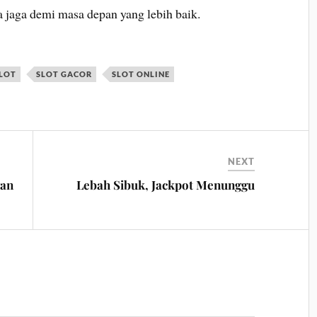
a jaga demi masa depan yang lebih baik.
LOT
SLOT GACOR
SLOT ONLINE
NEXT
gan
Lebah Sibuk, Jackpot Menunggu