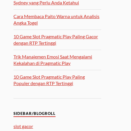
Sydney yang Perlu Anda Ketahui
Cara Membaca Paito Warna untuk Analisis
Angka Togel
10 Game Slot Pragmatic Play Paling Gacor
dengan RTP Tertinggi
Trik Manajemen Emosi Saat Mengalami
Kekalahan di Pragmatic Play
10 Game Slot Pragmatic Play Paling
Populer dengan RTP Tertinggi
SIDEBAR/BLOGROLL
slot gacor