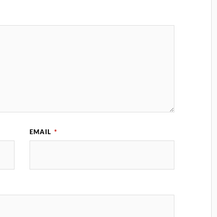
EMAIL
*