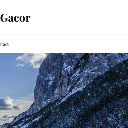
 Gacor
tact