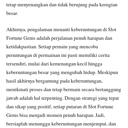
tetap menyenangkan dan tidak berujung pada kerugian
besar.
Akhirnya, pengalaman menanti keberuntungan di Slot
Fortune Gems adalah perjalanan penuh harapan dan
ketidakpastian. Setiap pemain yang mencoba
peruntungan di permainan ini pasti memiliki cerita
tersendiri, mulai dari kemenangan kecil hingga
keberuntungan besar yang mengubah hidup. Meskipun
hasil akhirnya bergantung pada keberuntungan,
menikmati proses dan tetap bermain secara bertanggung
jawab adalah hal terpenting. Dengan strategi yang tepat
dan sikap yang positif, setiap putaran di Slot Fortune
Gems bisa menjadi momen penuh harapan. Jadi,
bersiaplah menunggu keberuntungan menjemput, dan