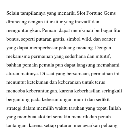
Selain tampilannya yang menarik, Slot Fortune Gems
dirancang dengan fitur-fitur yang inovatif dan
menguntungkan. Pemain dapat menikmati berbagai fitur
bonus, seperti putaran gratis, simbol wild, dan scatter
yang dapat memperbesar peluang menang. Dengan
mekanisme permainan yang sederhana dan intuitif,
bahkan pemain pemula pun dapat langsung memahami
aturan mainnya. Di saat yang bersamaan, permainan ini
menuntut ketekunan dan keberanian untuk terus
mencoba keberuntungan, karena keberhasilan seringkali
bergantung pada keberuntungan murni dan sedikit
strategi dalam memilih waktu taruhan yang tepat. Inilah
yang membuat slot ini semakin menarik dan penuh
tantangan, karena setiap putaran menawarkan peluang