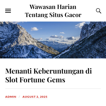
Wawasan Harian
Tentang Situs Gacor
Menanti Keberuntungan di
Slot Fortune Gems
ADMIN
AUGUST 2, 2025