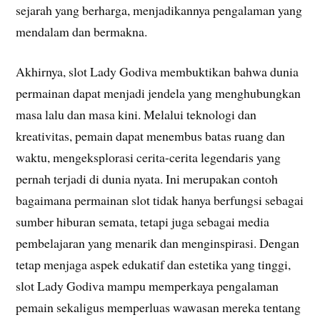
sejarah yang berharga, menjadikannya pengalaman yang
mendalam dan bermakna.
Akhirnya, slot Lady Godiva membuktikan bahwa dunia
permainan dapat menjadi jendela yang menghubungkan
masa lalu dan masa kini. Melalui teknologi dan
kreativitas, pemain dapat menembus batas ruang dan
waktu, mengeksplorasi cerita-cerita legendaris yang
pernah terjadi di dunia nyata. Ini merupakan contoh
bagaimana permainan slot tidak hanya berfungsi sebagai
sumber hiburan semata, tetapi juga sebagai media
pembelajaran yang menarik dan menginspirasi. Dengan
tetap menjaga aspek edukatif dan estetika yang tinggi,
slot Lady Godiva mampu memperkaya pengalaman
pemain sekaligus memperluas wawasan mereka tentang