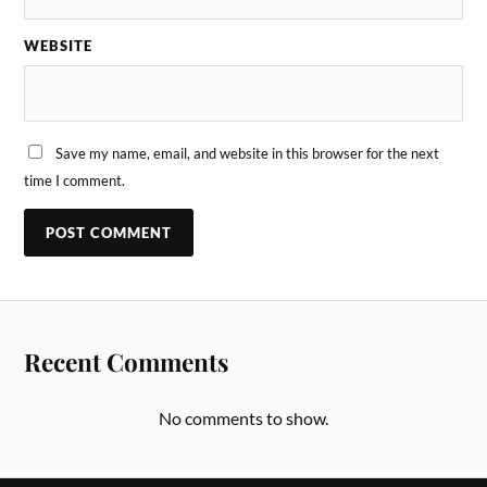
WEBSITE
Save my name, email, and website in this browser for the next
time I comment.
Recent Comments
No comments to show.