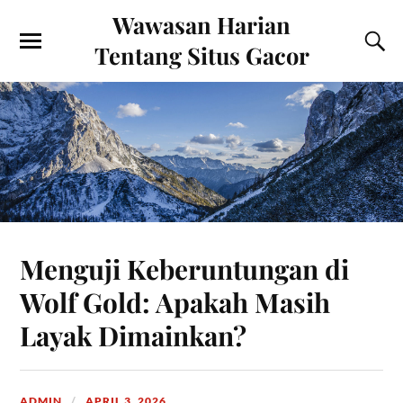
Wawasan Harian
Tentang Situs Gacor
Menguji Keberuntungan di
Wolf Gold: Apakah Masih
Layak Dimainkan?
ADMIN
APRIL 3, 2026