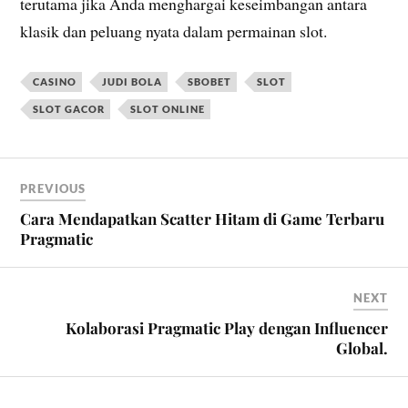
terutama jika Anda menghargai keseimbangan antara
klasik dan peluang nyata dalam permainan slot.
CASINO
JUDI BOLA
SBOBET
SLOT
SLOT GACOR
SLOT ONLINE
PREVIOUS
Cara Mendapatkan Scatter Hitam di Game Terbaru
Pragmatic
NEXT
Kolaborasi Pragmatic Play dengan Influencer
Global.