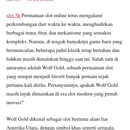
slot 5k
Permainan slot online terus mengalami
perkembangan dari waktu ke waktu, menghadirkan
berbagai tema, fitur, dan mekanisme yang semakin
kompleks. Namun, di tengah banyaknya game baru yang
bermunculan, beberapa judul klasik tetap bertahan dan
bahkan masih dimainkan hingga saat ini. Salah satu di
antaranya adalah Wolf Gold, sebuah permainan slot
yang sempat menjadi favorit banyak pemain sejak
pertama kali dirilis. Pertanyaannya, apakah Wolf Gold
masih layak dimainkan di era slot modern yang penuh
inovasi?
Wolf Gold dikenal sebagai slot bertema alam liar
Amerika Utara, dengan simbol khas seperti serigala,