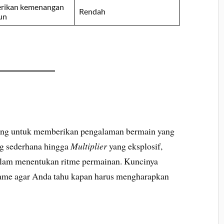
rikan kemenangan
Rendah
un
ncang untuk memberikan pengalaman bermain yang
g sederhana hingga
Multiplier
yang eksplosif,
 dalam menentukan ritme permainan. Kuncinya
 game agar Anda tahu kapan harus mengharapkan