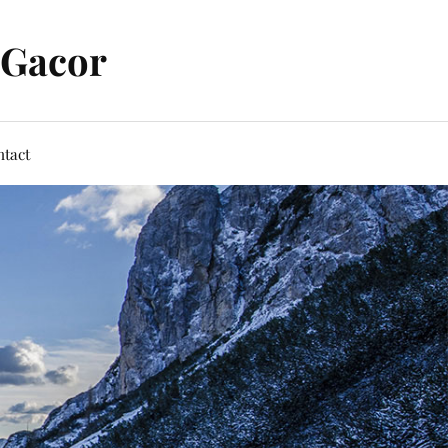
 Gacor
tact