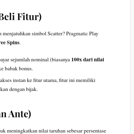
Beli Fitur)
 menjatuhkan simbol Scatter? Pragmatic Play
ee Spins
.
100x dari nilai
yar sejumlah nominal (biasanya
ke babak bonus.
es instan ke fitur utama, fitur ini memiliki
akan dengan bijak.
an Ante)
uk meningkatkan nilai taruhan sebesar persentase