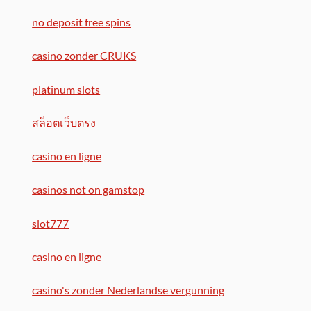
no deposit free spins
casino zonder CRUKS
platinum slots
สล็อตเว็บตรง
casino en ligne
casinos not on gamstop
slot777
casino en ligne
casino's zonder Nederlandse vergunning