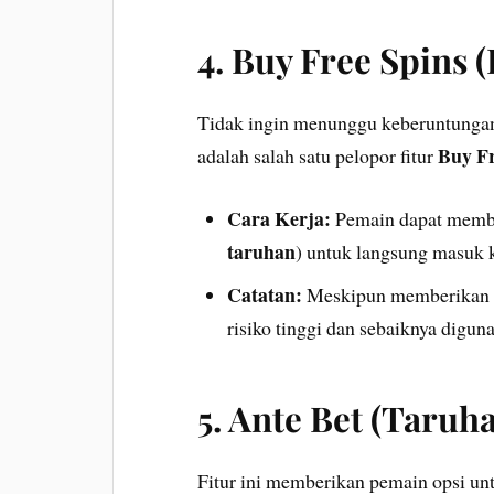
4. Buy Free Spins (
Tidak ingin menunggu keberuntungan
Buy Fr
adalah salah satu pelopor fitur
Cara Kerja:
Pemain dapat memba
taruhan
) untuk langsung masuk 
Catatan:
Meskipun memberikan aks
risiko tinggi dan sebaiknya digun
5. Ante Bet (Taruh
Fitur ini memberikan pemain opsi unt