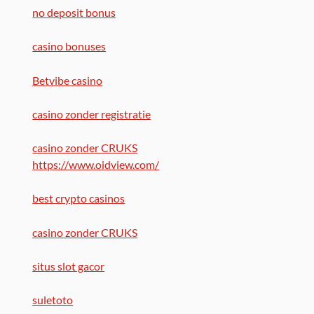
no deposit bonus
casino bonuses
Betvibe casino
casino zonder registratie
casino zonder CRUKS
https://www.oidview.com/
best crypto casinos
casino zonder CRUKS
situs slot gacor
suletoto