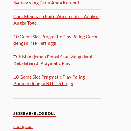
Sydney yang Perlu Anda Ketahui
Cara Membaca Paito Warna untuk Analisis
Angka Togel
10 Game Slot Pragmatic Play Paling Gacor
dengan RTP Tertinggi
Trik Manajemen Emosi Saat Mengalami
Kekalahan di Pragmatic Play
10 Game Slot Pragmatic Play Paling
Populer dengan RTP Tertinggi
SIDEBAR/BLOGROLL
slot gacor