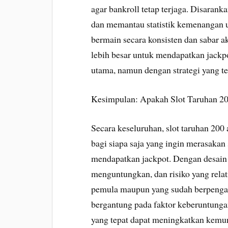
agar bankroll tetap terjaga. Disarank
dan memantau statistik kemenangan un
bermain secara konsisten dan saba
lebih besar untuk mendapatkan jackpo
utama, namun dengan strategi yang te
Kesimpulan: Apakah Slot Taruhan 2
Secara keseluruhan, slot taruhan 200
bagi siapa saja yang ingin merasakan
mendapatkan jackpot. Dengan desain 
menguntungkan, dan risiko yang relat
pemula maupun yang sudah berpengal
bergantung pada faktor keberuntungan
yang tepat dapat meningkatkan kemun