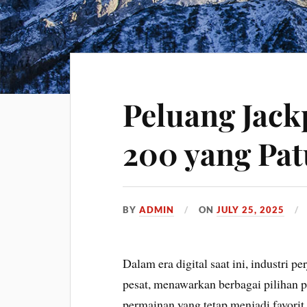
Peluang Jack
200 yang Pat
BY
ADMIN
ON
JULY 25, 2025
Dalam era digital saat ini, industri
pesat, menawarkan berbagai pilihan p
permainan yang tetap menjadi favorit