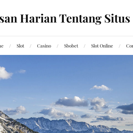
an Harian Tentang Situs
me
Slot
Casino
Sbobet
Slot Online
Con