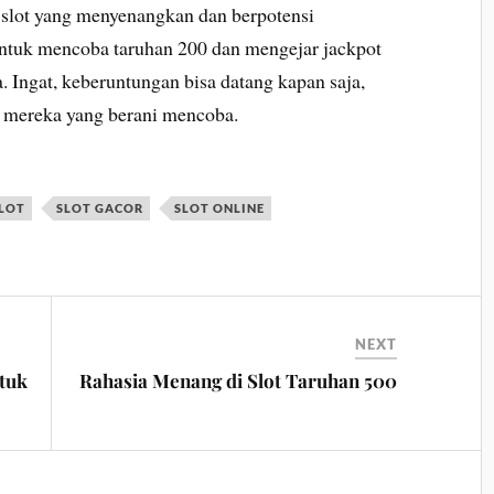
slot yang menyenangkan dan berpotensi
untuk mencoba taruhan 200 dan mengejar jackpot
 Ingat, keberuntungan bisa datang kapan saja,
i mereka yang berani mencoba.
LOT
SLOT GACOR
SLOT ONLINE
NEXT
tuk
Rahasia Menang di Slot Taruhan 500