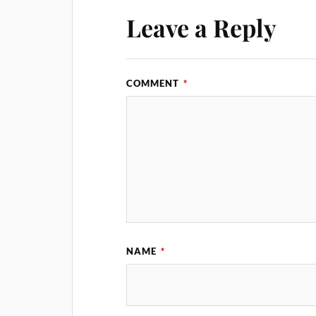
Leave a Reply
COMMENT
*
NAME
*