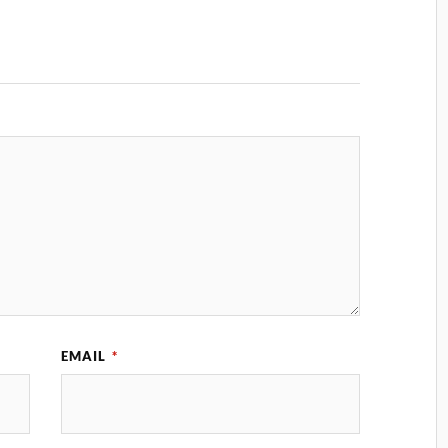
EMAIL
*