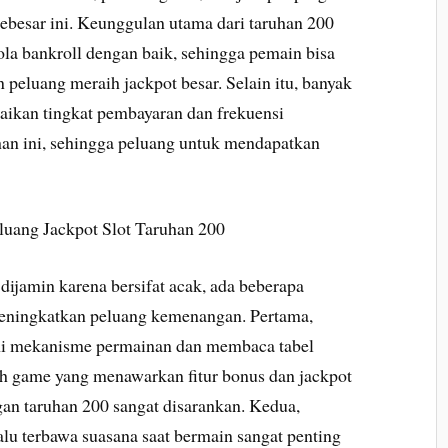
sebesar ini. Keunggulan utama dari taruhan 200
a bankroll dengan baik, sehingga pemain bisa
peluang meraih jackpot besar. Selain itu, banyak
ikan tingkat pembayaran dan frekuensi
an ini, sehingga peluang untuk mendapatkan
luang Jackpot Slot Taruhan 200
 dijamin karena bersifat acak, ada beberapa
 meningkatkan peluang kemenangan. Pertama,
i mekanisme permainan dan membaca tabel
 game yang menawarkan fitur bonus dan jackpot
gan taruhan 200 sangat disarankan. Kedua,
alu terbawa suasana saat bermain sangat penting