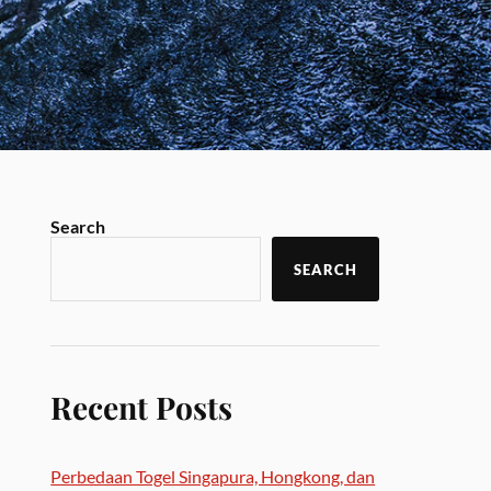
Search
SEARCH
Recent Posts
Perbedaan Togel Singapura, Hongkong, dan