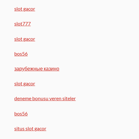
slot gacor
slot777
slot gacor
bos56
зарубежные казино
slot gacor
deneme bonusu veren siteler
bos56
situs slot gacor