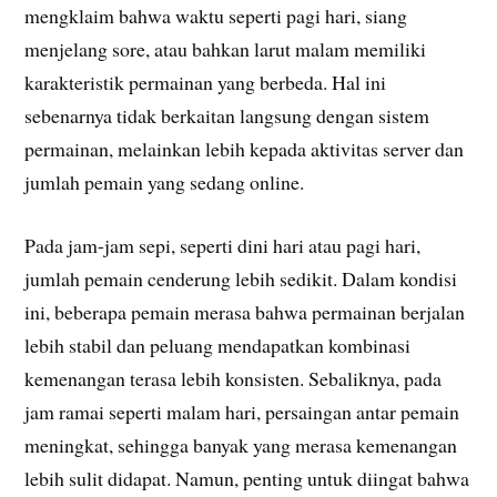
mengklaim bahwa waktu seperti pagi hari, siang
menjelang sore, atau bahkan larut malam memiliki
karakteristik permainan yang berbeda. Hal ini
sebenarnya tidak berkaitan langsung dengan sistem
permainan, melainkan lebih kepada aktivitas server dan
jumlah pemain yang sedang online.
Pada jam-jam sepi, seperti dini hari atau pagi hari,
jumlah pemain cenderung lebih sedikit. Dalam kondisi
ini, beberapa pemain merasa bahwa permainan berjalan
lebih stabil dan peluang mendapatkan kombinasi
kemenangan terasa lebih konsisten. Sebaliknya, pada
jam ramai seperti malam hari, persaingan antar pemain
meningkat, sehingga banyak yang merasa kemenangan
lebih sulit didapat. Namun, penting untuk diingat bahwa