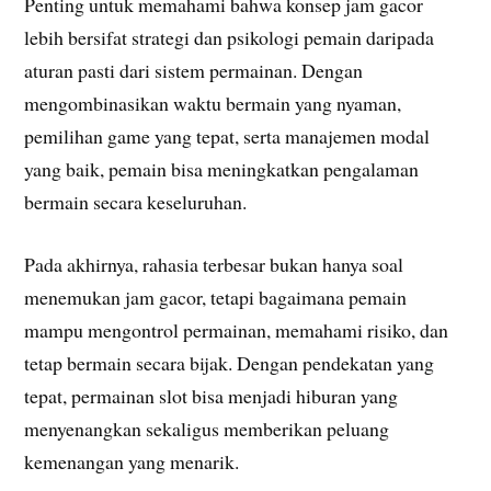
Penting untuk memahami bahwa konsep jam gacor
lebih bersifat strategi dan psikologi pemain daripada
aturan pasti dari sistem permainan. Dengan
mengombinasikan waktu bermain yang nyaman,
pemilihan game yang tepat, serta manajemen modal
yang baik, pemain bisa meningkatkan pengalaman
bermain secara keseluruhan.
Pada akhirnya, rahasia terbesar bukan hanya soal
menemukan jam gacor, tetapi bagaimana pemain
mampu mengontrol permainan, memahami risiko, dan
tetap bermain secara bijak. Dengan pendekatan yang
tepat, permainan slot bisa menjadi hiburan yang
menyenangkan sekaligus memberikan peluang
kemenangan yang menarik.