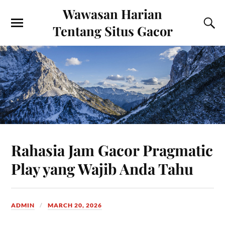
Wawasan Harian
Tentang Situs Gacor
Rahasia Jam Gacor Pragmatic
Play yang Wajib Anda Tahu
ADMIN
MARCH 20, 2026