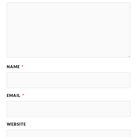
NAME
*
EMAIL
*
WEBSITE