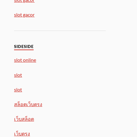
slot gacor
SIDESIDE
slot online
slot
slot
สล็อตเว็บตรง
เว็บสล็อต
เว็บตรง