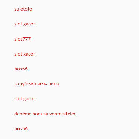
suletoto
slot gacor
slot777
slot gacor
bos56
зарубежные казино
slot gacor
deneme bonusu veren siteler
bos56