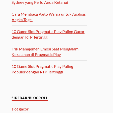
Sydney yang Perlu Anda Ketahui
Cara Membaca Paito Warna untuk Analisis
Angka Togel
10 Game Slot Pragmatic Play Paling Gacor
dengan RTP Tertinggi
Trik Manajemen Emosi Saat Mengalami
Kekalahan di Pragmatic Play
10 Game Slot Pragmatic Play Paling
Populer dengan RTP Tertinggi
SIDEBAR/BLOGROLL
slot gacor