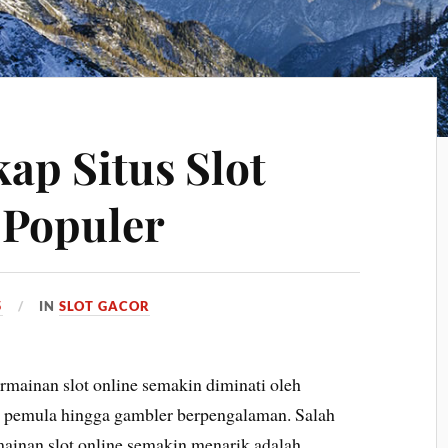
ap Situs Slot
 Populer
5
IN
SLOT GACOR
permainan slot online semakin diminati oleh
n pemula hingga gambler berpengalaman. Salah
ainan slot online semakin menarik adalah