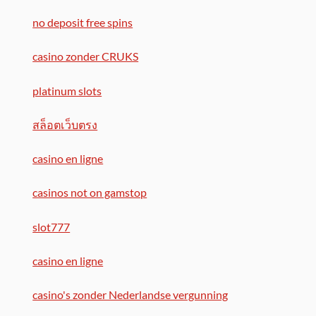
no deposit free spins
casino zonder CRUKS
platinum slots
สล็อตเว็บตรง
casino en ligne
casinos not on gamstop
slot777
casino en ligne
casino's zonder Nederlandse vergunning