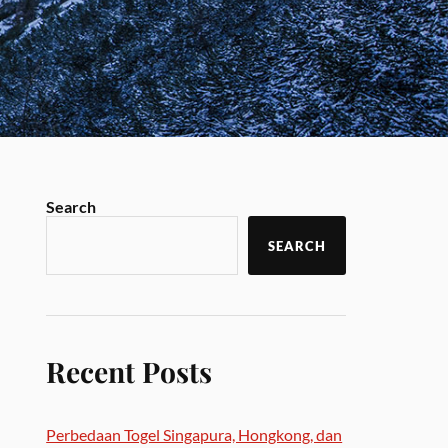
Search
SEARCH
Recent Posts
Perbedaan Togel Singapura, Hongkong, dan