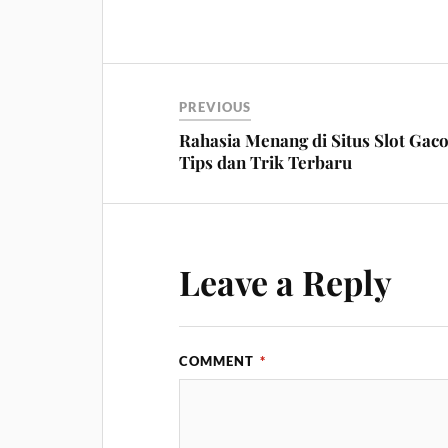
PREVIOUS
Rahasia Menang di Situs Slot Gaco
Tips dan Trik Terbaru
Leave a Reply
COMMENT
*