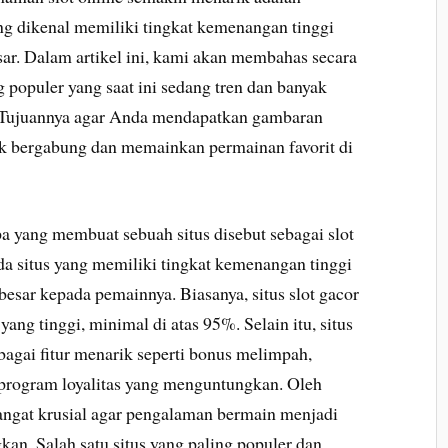
ng dikenal memiliki tingkat kemenangan tinggi
ar. Dalam artikel ini, kami akan membahas secara
ng populer yang saat ini sedang tren dan banyak
 Tujuannya agar Anda mendapatkan gambaran
k bergabung dan memainkan permainan favorit di
 yang membuat sebuah situs disebut sebagai slot
ada situs yang memiliki tingkat kemenangan tinggi
sar kepada pemainnya. Biasanya, situs slot gacor
yang tinggi, minimal di atas 95%. Selain itu, situs
bagai fitur menarik seperti bonus melimpah,
an program loyalitas yang menguntungkan. Oleh
 sangat krusial agar pengalaman bermain menjadi
n. Salah satu situs yang paling populer dan