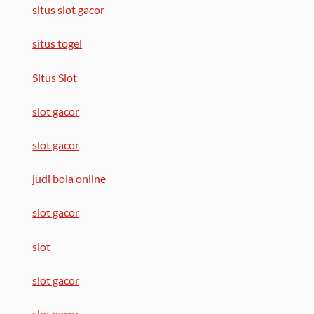
situs slot gacor
situs togel
Situs Slot
slot gacor
slot gacor
judi bola online
slot gacor
slot
slot gacor
slot gacor