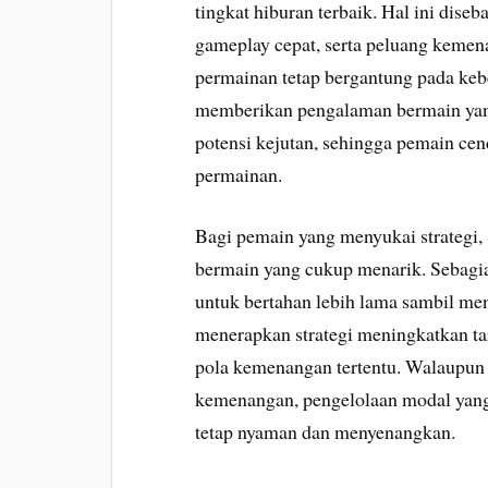
tingkat hiburan terbaik. Hal ini dise
gameplay cepat, serta peluang kemena
permainan tetap bergantung pada keb
memberikan pengalaman bermain yang
potensi kejutan, sehingga pemain ce
permainan.
Bagi pemain yang menyukai strategi
bermain yang cukup menarik. Sebag
untuk bertahan lebih lama sambil m
menerapkan strategi meningkatkan ta
pola kemenangan tertentu. Walaupun 
kemenangan, pengelolaan modal yang 
tetap nyaman dan menyenangkan.