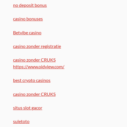
no deposit bonus
casino bonuses
Betvibe casino
casino zonder registratie
casino zonder CRUKS
https://www.oidview.com/
best crypto casinos
casino zonder CRUKS
situs slot gacor
suletoto