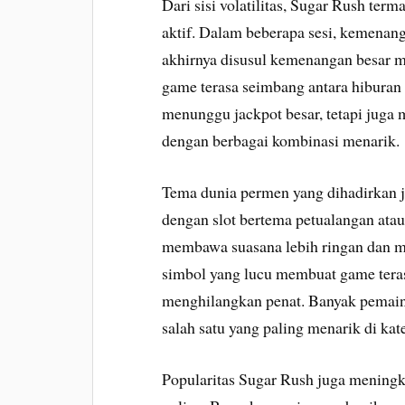
Dari sisi volatilitas, Sugar Rush ter
aktif. Dalam beberapa sesi, kemenang
akhirnya disusul kemenangan besar m
game terasa seimbang antara hiburan
menunggu jackpot besar, tetapi juga 
dengan berbagai kombinasi menarik.
Tema dunia permen yang dihadirkan ju
dengan slot bertema petualangan atau 
membawa suasana lebih ringan dan m
simbol yang lucu membuat game tera
menghilangkan penat. Banyak pemain
salah satu yang paling menarik di kat
Popularitas Sugar Rush juga meningk