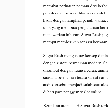
memikat perhatian pemain dari berba
populer dan banyak dibicarakan oleh p
hadir dengan tampilan penuh warna, ef
unik yang membuat pengalaman bermai
menawarkan hiburan, Sugar Rush jug
mampu memberikan sensasi bermain be
Sugar Rush mengusung konsep dunia
dengan sistem permainan modern. Se
disambut dengan nuansa cerah, anima
suasana permainan terasa santai nam
audio tersebut menjadi salah satu a
di hati para penggemar slot online.
Keunikan utama dari Sugar Rush terle