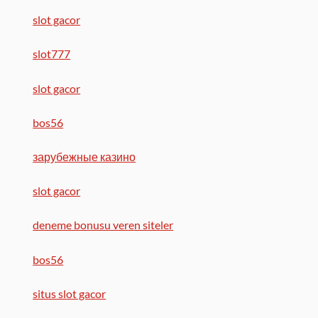
slot gacor
slot777
slot gacor
bos56
зарубежные казино
slot gacor
deneme bonusu veren siteler
bos56
situs slot gacor