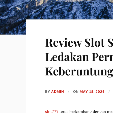
Review Slot 
Ledakan Pe
Keberuntun
BY
ADMIN
ON
MAY 15, 2026
slot777
terus berkembang dengan me