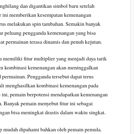
ilang dan digantikan simbol baru setelah
ur ini memberikan kesempatan kemenangan
arus melakukan spin tambahan. Semakin banyak
ar peluang pengganda kemenangan yang bisa
at permainan terasa dinamis dan penuh kejutan.
 memiliki fitur multiplier yang menjadi daya tarik
alam kombinasi kemenangan akan meninggalkan
id permainan. Pengganda tersebut dapat terus
ali menghasilkan kombinasi kemenangan pada
 ini, pemain berpotensi mendapatkan kemenangan
n. Banyak pemain menyebut fitur ini sebagai
ngan bisa meningkat drastis dalam waktu singkat.
up mudah dipahami bahkan oleh pemain pemula.