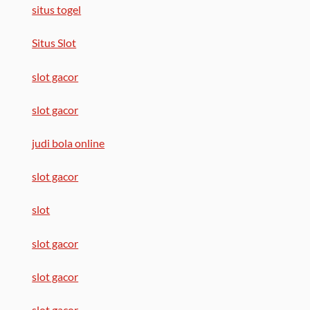
situs togel
Situs Slot
slot gacor
slot gacor
judi bola online
slot gacor
slot
slot gacor
slot gacor
slot gacor