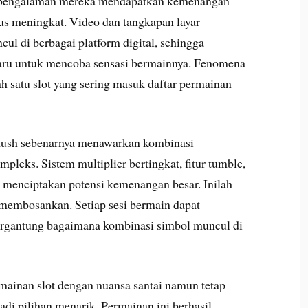
 pengalaman mereka mendapatkan kemenangan
erus meningkat. Video dan tangkapan layar
ul di berbagai platform digital, sehingga
aru untuk mencoba sensasi bermainnya. Fenomena
h satu slot yang sering masuk daftar permainan
 Rush sebenarnya menawarkan kombinasi
eks. Sistem multiplier bertingkat, fitur tumble,
uk menciptakan potensi kemenangan besar. Inilah
 membosankan. Setiap sesi bermain dapat
rgantung bagaimana kombinasi simbol muncul di
ainan slot dengan nuansa santai namun tetap
di pilihan menarik. Permainan ini berhasil