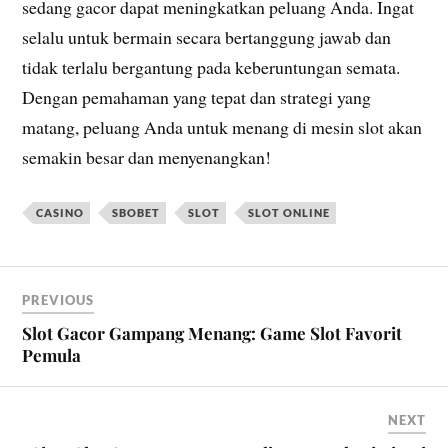
sedang gacor dapat meningkatkan peluang Anda. Ingat
selalu untuk bermain secara bertanggung jawab dan
tidak terlalu bergantung pada keberuntungan semata.
Dengan pemahaman yang tepat dan strategi yang
matang, peluang Anda untuk menang di mesin slot akan
semakin besar dan menyenangkan!
CASINO
SBOBET
SLOT
SLOT ONLINE
PREVIOUS
Slot Gacor Gampang Menang: Game Slot Favorit
Pemula
NEXT