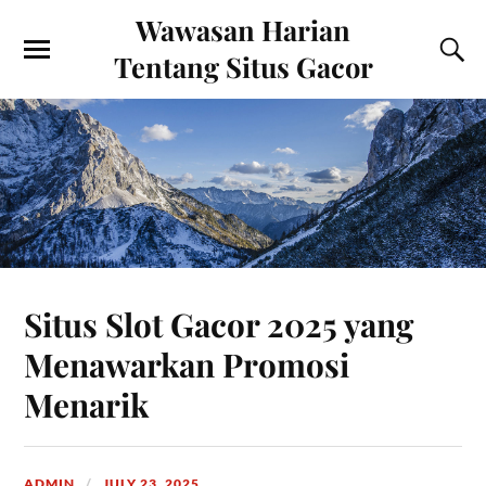
Wawasan Harian
Tentang Situs Gacor
Situs Slot Gacor 2025 yang
Menawarkan Promosi
Menarik
ADMIN
JULY 23, 2025