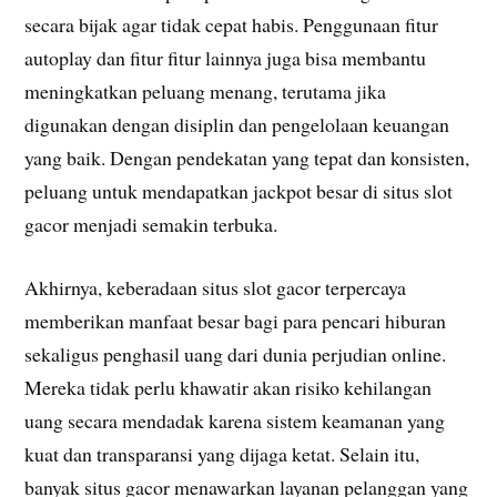
secara bijak agar tidak cepat habis. Penggunaan fitur
autoplay dan fitur fitur lainnya juga bisa membantu
meningkatkan peluang menang, terutama jika
digunakan dengan disiplin dan pengelolaan keuangan
yang baik. Dengan pendekatan yang tepat dan konsisten,
peluang untuk mendapatkan jackpot besar di situs slot
gacor menjadi semakin terbuka.
Akhirnya, keberadaan situs slot gacor terpercaya
memberikan manfaat besar bagi para pencari hiburan
sekaligus penghasil uang dari dunia perjudian online.
Mereka tidak perlu khawatir akan risiko kehilangan
uang secara mendadak karena sistem keamanan yang
kuat dan transparansi yang dijaga ketat. Selain itu,
banyak situs gacor menawarkan layanan pelanggan yang