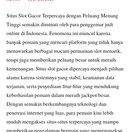
Situs Slot Gacor Terpercaya dengan Peluang Menang
Tinggi semakin diminati oleh para penggemar judi
online di Indonesia. Fenomena ini muncul karena
banyak pemain yang mencari platform yang tidak hanya
menawarkan berbagai macam permainan slot menarik,
tetapi juga memberikan peluang besar untuk meraih
kemenangan. Situs slot gacor dipercaya menjadi pilihan
utama karena sistemnya yang stabil, keamanan data
terjamin, serta penyediaan fitur-fitur yang mendukung
keberhasilan pemain dalam meraih jackpot besar.
Dengan semakin berkembangnya teknologi dan
penetrasi internet yang luas, para pemain kini lebih
mudah mengakses situs-situs terpercaya yang mampu
memberikan pengalaman bermain yang menyenangkan