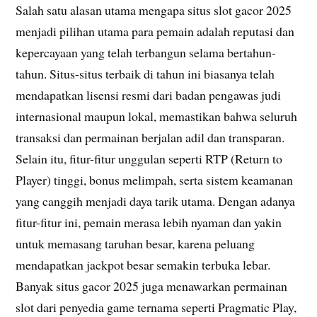
Salah satu alasan utama mengapa situs slot gacor 2025
menjadi pilihan utama para pemain adalah reputasi dan
kepercayaan yang telah terbangun selama bertahun-
tahun. Situs-situs terbaik di tahun ini biasanya telah
mendapatkan lisensi resmi dari badan pengawas judi
internasional maupun lokal, memastikan bahwa seluruh
transaksi dan permainan berjalan adil dan transparan.
Selain itu, fitur-fitur unggulan seperti RTP (Return to
Player) tinggi, bonus melimpah, serta sistem keamanan
yang canggih menjadi daya tarik utama. Dengan adanya
fitur-fitur ini, pemain merasa lebih nyaman dan yakin
untuk memasang taruhan besar, karena peluang
mendapatkan jackpot besar semakin terbuka lebar.
Banyak situs gacor 2025 juga menawarkan permainan
slot dari penyedia game ternama seperti Pragmatic Play,