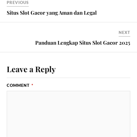
PREVIOUS
Situs Slot Gacor yang Aman dan Legal
NEXT
Panduan Lengkap Situs Slot Gacor 2025
Leave a Reply
COMMENT
*