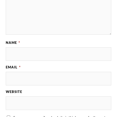
NAME
*
EMAIL
*
WEBSITE