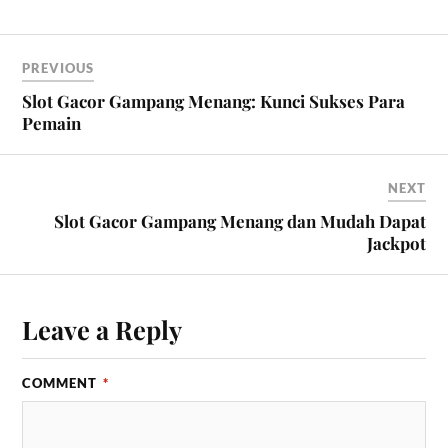
PREVIOUS
Slot Gacor Gampang Menang: Kunci Sukses Para
Pemain
NEXT
Slot Gacor Gampang Menang dan Mudah Dapat
Jackpot
Leave a Reply
COMMENT
*