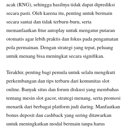
acak (RNG), sehingga hasilnya tidak dapat diprediksi
secara pasti. Oleh karena itu, penting untuk bermain
secara santai dan tidak terburu-buru, serta
memanfaatkan fitur autoplay untuk mengatur putaran
otomatis agar lebih praktis dan fokus pada pengamatan
pola permainan. Dengan strategi yang tepat, peluang
untuk menang bisa meningkat secara signifikan.
Terakhir, penting bagi pemula untuk selalu mengikuti
perkembangan dan tips terbaru dari komunitas slot
online. Banyak situs dan forum diskusi yang membahas
tentang mesin slot gacor, strategi menang, serta promosi
menarik dari berbagai platform judi daring. Manfaatkan
bonus deposit dan cashback yang sering ditawarkan
untuk meningkatkan modal bermain tanpa harus