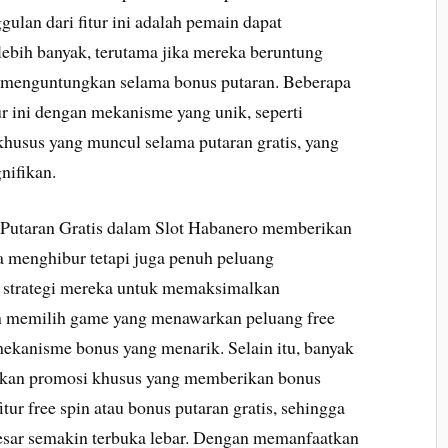
lan dari fitur ini adalah pemain dapat
bih banyak, terutama jika mereka beruntung
 menguntungkan selama bonus putaran. Beberapa
 ini dengan mekanisme yang unik, seperti
husus yang muncul selama putaran gratis, yang
nifikan.
 Putaran Gratis dalam Slot Habanero memberikan
 menghibur tetapi juga penuh peluang
 strategi mereka untuk memaksimalkan
an memilih game yang menawarkan peluang free
mekanisme bonus yang menarik. Selain itu, banyak
rkan promosi khusus yang memberikan bonus
ur free spin atau bonus putaran gratis, sehingga
sar semakin terbuka lebar. Dengan memanfaatkan