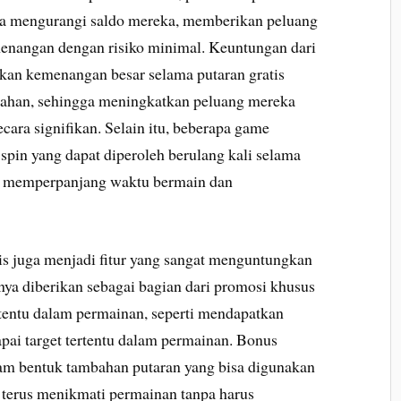
pa mengurangi saldo mereka, memberikan peluang
nangan dengan risiko minimal. Keuntungan dari
tkan kemenangan besar selama putaran gratis
bahan, sehingga meningkatkan peluang mereka
ra signifikan. Selain itu, beberapa game
spin yang dapat diperoleh berulang kali selama
k memperpanjang waktu bermain dan
is juga menjadi fitur yang sangat menguntungkan
nya diberikan sebagai bagian dari promosi khusus
ertentu dalam permainan, seperti mendapatkan
pai target tertentu dalam permainan. Bonus
alam bentuk tambahan putaran yang bisa digunakan
 terus menikmati permainan tanpa harus