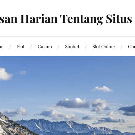
an Harian Tentang Situs
me
Slot
Casino
Sbobet
Slot Online
Con