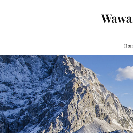
Wawas
Ho