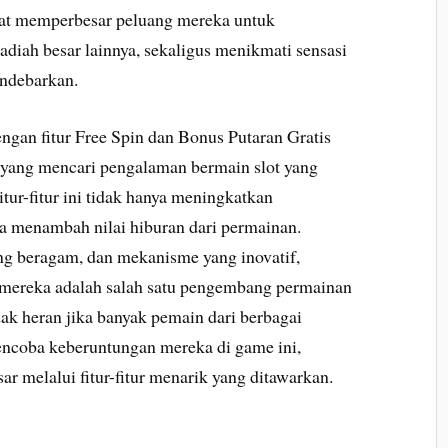
dapat memperbesar peluang mereka untuk
adiah besar lainnya, sekaligus menikmati sensasi
ndebarkan.
ngan fitur Free Spin dan Bonus Putaran Gratis
 yang mencari pengalaman bermain slot yang
tur-fitur ini tidak hanya meningkatkan
a menambah nilai hiburan dari permainan.
ng beragam, dan mekanisme yang inovatif,
mereka adalah salah satu pengembang permainan
tidak heran jika banyak pemain dari berbagai
encoba keberuntungan mereka di game ini,
r melalui fitur-fitur menarik yang ditawarkan.