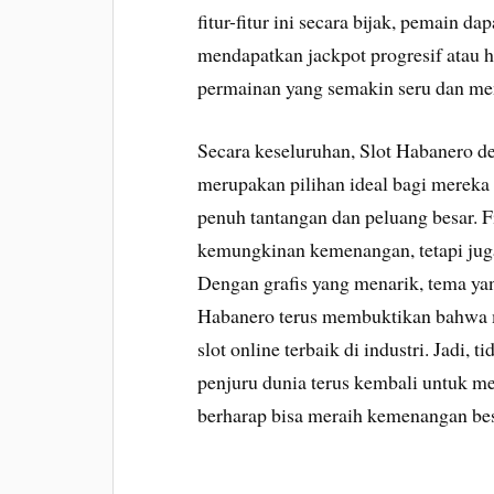
fitur-fitur ini secara bijak, pemain 
mendapatkan jackpot progresif atau h
permainan yang semakin seru dan me
Secara keseluruhan, Slot Habanero de
merupakan pilihan ideal bagi mereka
penuh tantangan dan peluang besar. Fi
kemungkinan kemenangan, tetapi jug
Dengan grafis yang menarik, tema ya
Habanero terus membuktikan bahwa 
slot online terbaik di industri. Jadi, 
penjuru dunia terus kembali untuk m
berharap bisa meraih kemenangan besa