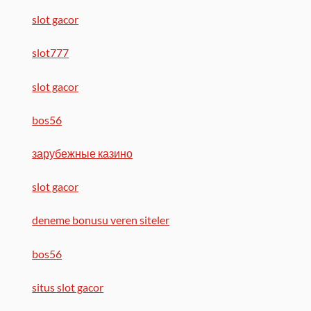
slot gacor
slot777
slot gacor
bos56
зарубежные казино
slot gacor
deneme bonusu veren siteler
bos56
situs slot gacor