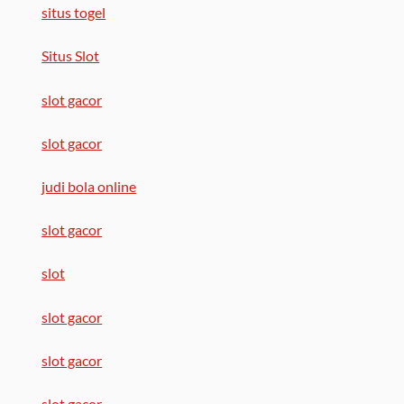
situs togel
Situs Slot
slot gacor
slot gacor
judi bola online
slot gacor
slot
slot gacor
slot gacor
slot gacor