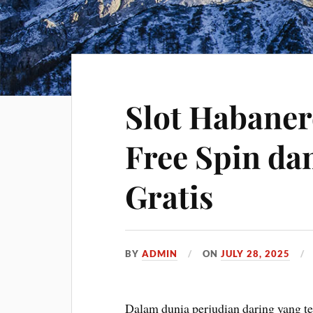
Slot Habaner
Free Spin da
Gratis
BY
ADMIN
ON
JULY 28, 2025
Dalam dunia perjudian daring yang t