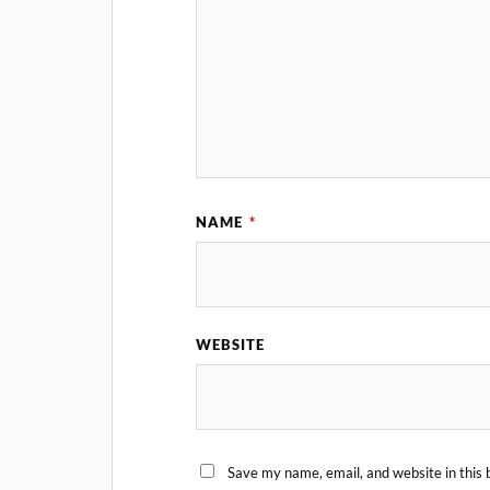
NAME
*
WEBSITE
Save my name, email, and website in this 