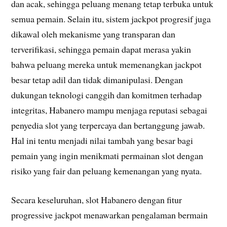
dan acak, sehingga peluang menang tetap terbuka untuk
semua pemain. Selain itu, sistem jackpot progresif juga
dikawal oleh mekanisme yang transparan dan
terverifikasi, sehingga pemain dapat merasa yakin
bahwa peluang mereka untuk memenangkan jackpot
besar tetap adil dan tidak dimanipulasi. Dengan
dukungan teknologi canggih dan komitmen terhadap
integritas, Habanero mampu menjaga reputasi sebagai
penyedia slot yang terpercaya dan bertanggung jawab.
Hal ini tentu menjadi nilai tambah yang besar bagi
pemain yang ingin menikmati permainan slot dengan
risiko yang fair dan peluang kemenangan yang nyata.
Secara keseluruhan, slot Habanero dengan fitur
progressive jackpot menawarkan pengalaman bermain