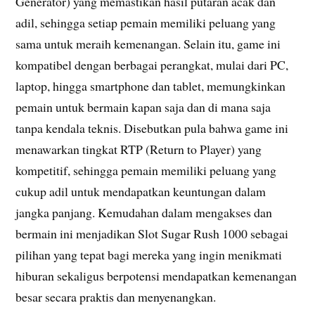
Generator) yang memastikan hasil putaran acak dan
adil, sehingga setiap pemain memiliki peluang yang
sama untuk meraih kemenangan. Selain itu, game ini
kompatibel dengan berbagai perangkat, mulai dari PC,
laptop, hingga smartphone dan tablet, memungkinkan
pemain untuk bermain kapan saja dan di mana saja
tanpa kendala teknis. Disebutkan pula bahwa game ini
menawarkan tingkat RTP (Return to Player) yang
kompetitif, sehingga pemain memiliki peluang yang
cukup adil untuk mendapatkan keuntungan dalam
jangka panjang. Kemudahan dalam mengakses dan
bermain ini menjadikan Slot Sugar Rush 1000 sebagai
pilihan yang tepat bagi mereka yang ingin menikmati
hiburan sekaligus berpotensi mendapatkan kemenangan
besar secara praktis dan menyenangkan.