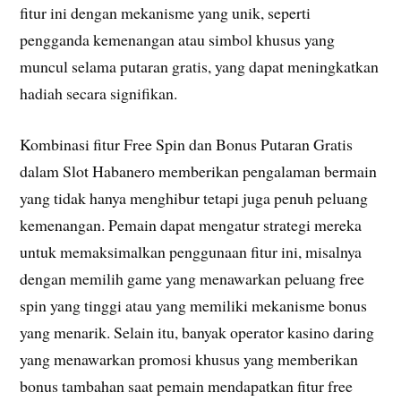
fitur ini dengan mekanisme yang unik, seperti
pengganda kemenangan atau simbol khusus yang
muncul selama putaran gratis, yang dapat meningkatkan
hadiah secara signifikan.
Kombinasi fitur Free Spin dan Bonus Putaran Gratis
dalam Slot Habanero memberikan pengalaman bermain
yang tidak hanya menghibur tetapi juga penuh peluang
kemenangan. Pemain dapat mengatur strategi mereka
untuk memaksimalkan penggunaan fitur ini, misalnya
dengan memilih game yang menawarkan peluang free
spin yang tinggi atau yang memiliki mekanisme bonus
yang menarik. Selain itu, banyak operator kasino daring
yang menawarkan promosi khusus yang memberikan
bonus tambahan saat pemain mendapatkan fitur free