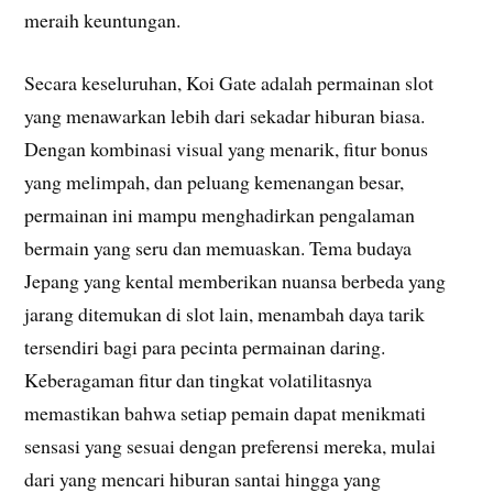
meraih keuntungan.
Secara keseluruhan, Koi Gate adalah permainan slot
yang menawarkan lebih dari sekadar hiburan biasa.
Dengan kombinasi visual yang menarik, fitur bonus
yang melimpah, dan peluang kemenangan besar,
permainan ini mampu menghadirkan pengalaman
bermain yang seru dan memuaskan. Tema budaya
Jepang yang kental memberikan nuansa berbeda yang
jarang ditemukan di slot lain, menambah daya tarik
tersendiri bagi para pecinta permainan daring.
Keberagaman fitur dan tingkat volatilitasnya
memastikan bahwa setiap pemain dapat menikmati
sensasi yang sesuai dengan preferensi mereka, mulai
dari yang mencari hiburan santai hingga yang