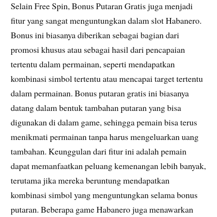
Selain Free Spin, Bonus Putaran Gratis juga menjadi
fitur yang sangat menguntungkan dalam slot Habanero.
Bonus ini biasanya diberikan sebagai bagian dari
promosi khusus atau sebagai hasil dari pencapaian
tertentu dalam permainan, seperti mendapatkan
kombinasi simbol tertentu atau mencapai target tertentu
dalam permainan. Bonus putaran gratis ini biasanya
datang dalam bentuk tambahan putaran yang bisa
digunakan di dalam game, sehingga pemain bisa terus
menikmati permainan tanpa harus mengeluarkan uang
tambahan. Keunggulan dari fitur ini adalah pemain
dapat memanfaatkan peluang kemenangan lebih banyak,
terutama jika mereka beruntung mendapatkan
kombinasi simbol yang menguntungkan selama bonus
putaran. Beberapa game Habanero juga menawarkan