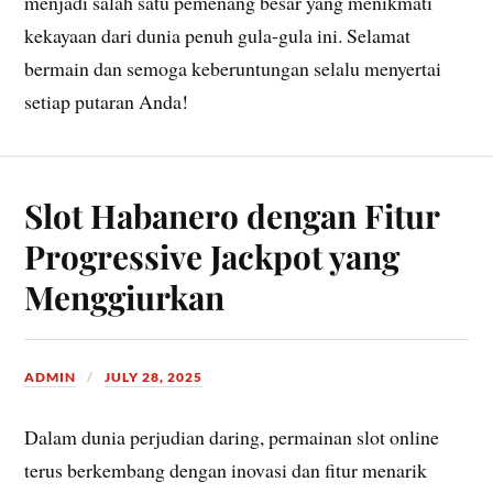
menjadi salah satu pemenang besar yang menikmati
kekayaan dari dunia penuh gula-gula ini. Selamat
bermain dan semoga keberuntungan selalu menyertai
setiap putaran Anda!
Slot Habanero dengan Fitur
Progressive Jackpot yang
Menggiurkan
ADMIN
JULY 28, 2025
Dalam dunia perjudian daring, permainan slot online
terus berkembang dengan inovasi dan fitur menarik