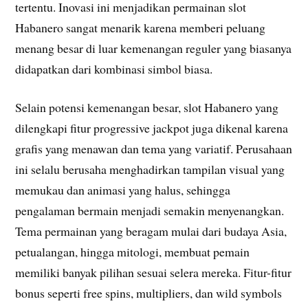
tertentu. Inovasi ini menjadikan permainan slot
Habanero sangat menarik karena memberi peluang
menang besar di luar kemenangan reguler yang biasanya
didapatkan dari kombinasi simbol biasa.
Selain potensi kemenangan besar, slot Habanero yang
dilengkapi fitur progressive jackpot juga dikenal karena
grafis yang menawan dan tema yang variatif. Perusahaan
ini selalu berusaha menghadirkan tampilan visual yang
memukau dan animasi yang halus, sehingga
pengalaman bermain menjadi semakin menyenangkan.
Tema permainan yang beragam mulai dari budaya Asia,
petualangan, hingga mitologi, membuat pemain
memiliki banyak pilihan sesuai selera mereka. Fitur-fitur
bonus seperti free spins, multipliers, dan wild symbols