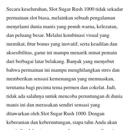
Secara keseluruhan, Slot Sugar Rush 1000 tidak sekadar
permainan slot biasa, melainkan sebuah pengalaman
menyelami dunia manis yang penuh warna, kelezatan,
dan peluang besar. Melalui kombinasi visual yang
memikat, fitur bonus yang inovatif, serta keadilan dan
aksesibilitas, game ini mampu menarik minat pemain
dari berbagai latar belakang. Banyak yang menyebut
bahwa permainan ini mampu menghilangkan stres dan
memberikan sensasi kemenangan yang memuaskan,
terutama bagi pecinta tema permen dan cokelat. Jadi,
tidak ada salahnya untuk mencoba peruntungan di dunia
manis ini dan merasakan sendiri sensasi yang
ditawarkan oleh Slot Sugar Rush 1000. Dengan
keberanian dan keberuntungan, siapa tahu Anda akan