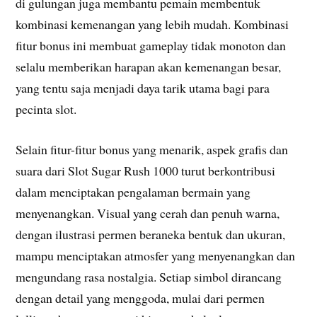
di gulungan juga membantu pemain membentuk
kombinasi kemenangan yang lebih mudah. Kombinasi
fitur bonus ini membuat gameplay tidak monoton dan
selalu memberikan harapan akan kemenangan besar,
yang tentu saja menjadi daya tarik utama bagi para
pecinta slot.
Selain fitur-fitur bonus yang menarik, aspek grafis dan
suara dari Slot Sugar Rush 1000 turut berkontribusi
dalam menciptakan pengalaman bermain yang
menyenangkan. Visual yang cerah dan penuh warna,
dengan ilustrasi permen beraneka bentuk dan ukuran,
mampu menciptakan atmosfer yang menyenangkan dan
mengundang rasa nostalgia. Setiap simbol dirancang
dengan detail yang menggoda, mulai dari permen