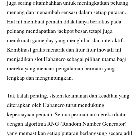
juga sering ditambahkan untuk meningkatkan peluang
menang dan menambah sensasi dalam setiap putaran.
Hal ini membuat pemain tidak hanya berfokus pada
peluang mendapatkan jackpot besar, tetapi juga
menikmati gameplay yang menghibur dan interaktif.
Kombinasi grafis menarik dan fitur-fitur inovatif ini
menjadikan slot Habanero sebagai pilihan utama bagi
mereka yang mencari pengalaman bermain yang
lengkap dan menguntungkan.
Tak kalah penting, sistem keamanan dan keadilan yang
diterapkan oleh Habanero turut mendukung
kepercayaan pemain. Semua permainan mereka diatur
dengan algoritma RNG (Random Number Generator)
yang memastikan setiap putaran berlangsung secara adil