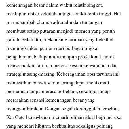
kemenangan besar dalam waktu relatif singkat,
meskipun risiko kekalahan juga sedikit lebih tinggi. Hal
ini menambah elemen adrenalin dan tantangan,
membuat setiap putaran menjadi momen yang penuh
gairah. Selain itu, mekanisme taruhan yang fleksibel
memungkinkan pemain dari berbagai tingkat
pengalaman, baik pemula maupun profesional, untuk
menyesuaikan taruhan mereka sesuai kenyamanan dan
strategi masing-masing. Keberagaman opsi taruhan ini
memastikan bahwa semua orang dapat menikmati
permainan tanpa merasa terbebani, sekaligus tetap
merasakan sensasi kemenangan besar yang
menggembirakan. Dengan segala keunggulan tersebut,
Koi Gate benar-benar menjadi pilihan ideal bagi mereka
yang mencari hiburan berkualitas sekaligus peluang